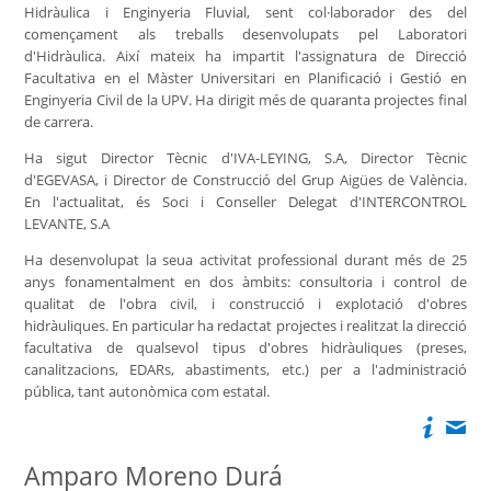
Hidràulica i Enginyeria Fluvial, sent col·laborador des del
començament als treballs desenvolupats pel Laboratori
d'Hidràulica. Així mateix ha impartit l'assignatura de Direcció
Facultativa en el Màster Universitari en Planificació i Gestió en
Enginyeria Civil de la UPV. Ha dirigit més de quaranta projectes final
de carrera.
Ha sigut Director Tècnic d'IVA-LEYING, S.A, Director Tècnic
d'EGEVASA, i Director de Construcció del Grup Aigües de València.
En l'actualitat, és Soci i Conseller Delegat d'INTERCONTROL
LEVANTE, S.A
Ha desenvolupat la seua activitat professional durant més de 25
anys fonamentalment en dos àmbits: consultoria i control de
qualitat de l'obra civil, i construcció i explotació d'obres
hidràuliques. En particular ha redactat projectes i realitzat la direcció
facultativa de qualsevol tipus d'obres hidràuliques (preses,
canalitzacions, EDARs, abastiments, etc.) per a l'administració
pública, tant autonòmica com estatal.
Amparo Moreno Durá