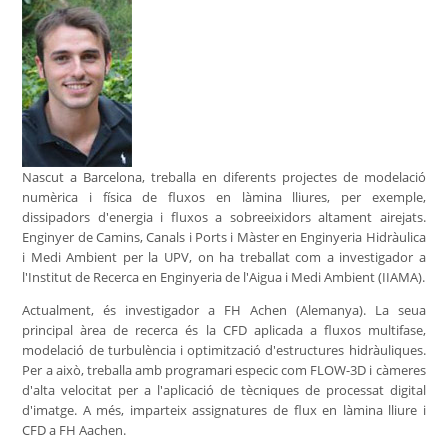
Nascut a Barcelona, treballa en diferents projectes de modelació
numèrica i física de fluxos en làmina lliures, per exemple,
dissipadors d'energia i fluxos a sobreeixidors altament airejats.
Enginyer de Camins, Canals i Ports i Màster en Enginyeria Hidràulica
i Medi Ambient per la UPV, on ha treballat com a investigador a
l'Institut de Recerca en Enginyeria de l'Aigua i Medi Ambient (IIAMA).
Actualment, és investigador a FH Achen (Alemanya). La seua
principal àrea de recerca és la CFD aplicada a fluxos multifase,
modelació de turbulència i optimització d'estructures hidràuliques.
Per a això, treballa amb programari especic com FLOW-3D i càmeres
d'alta velocitat per a l'aplicació de tècniques de processat digital
d'imatge. A més, imparteix assignatures de flux en làmina lliure i
CFD a FH Aachen.