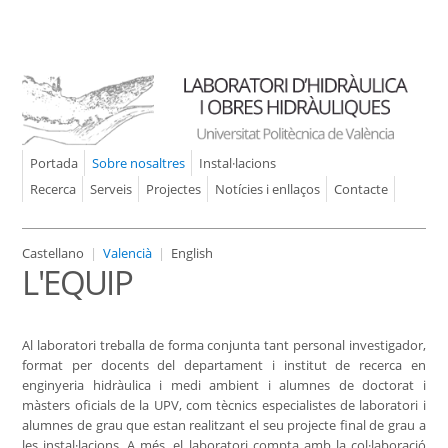
Portada
Sobre nosaltres
Instal·lacions
Recerca
Serveis
Projectes
Notícies i enllaços
Contacte
Castellano
|
Valencià
|
English
L'EQUIP
Al laboratori treballa de forma conjunta tant personal investigador,
format per docents del departament i institut de recerca en
enginyeria hidràulica i medi ambient i alumnes de doctorat i
màsters oficials de la UPV, com tècnics especialistes de laboratori i
alumnes de grau que estan realitzant el seu projecte final de grau a
les instal·lacions. A més, el laboratori compta amb la col·laboració