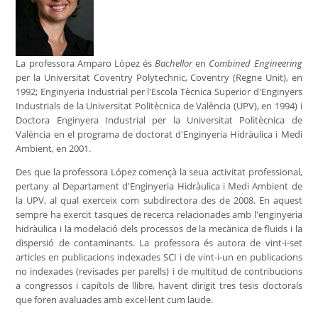
La professora Amparo López és
Bachellor
en
Combined Engineering
per la Universitat Coventry Polytechnic, Coventry (Regne Unit), en
1992; Enginyeria Industrial per l'Escola Tècnica Superior d'Enginyers
Industrials de la Universitat Politècnica de València (UPV), en 1994) i
Doctora Enginyera Industrial per la Universitat Politècnica de
València en el programa de doctorat d'Enginyeria Hidràulica i Medi
Ambient, en 2001.
Des que la professora López començà la seua activitat professional,
pertany al Departament d'Enginyeria Hidràulica i Medi Ambient de
la UPV, al qual exerceix com subdirectora des de 2008. En aquest
sempre ha exercit tasques de recerca relacionades amb l'enginyeria
hidràulica i la modelació dels processos de la mecànica de fluids i la
dispersió de contaminants. La professora és autora de vint-i-set
articles en publicacions indexades SCI i de vint-i-un en publicacions
no indexades (revisades per parells) i de multitud de contribucions
a congressos i capítols de llibre, havent dirigit tres tesis doctorals
que foren avaluades amb excel·lent cum laude.