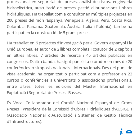
professional en seguretat de preses, anàlisi de riscos, enginyeria
hidroelèctrica, auscultació de preses, gestió d'inundacions i obres
hidràuliques. Ha treballat com a consultor en múltiples projectes en
200 preses del món (Espanya, Veneçuela, Algèria, Perú, Costa Rica,
Colòmbia, Panamà, Guatemala, Àustria, Itàlia i Polònia); també ha
participat en la construcció de 5 grans preses.
Ha treballat en 6 projectes d'investigació per al Govern espanyol i la
Unió Europea, és autor de 2 llibres complets i coautor de 2 capítols
en altres llibres, 7 articles de recerca i 45 articles publicats en
congressos. D'altra banda, ha sigut panelista o orador en més de 20
conferències o simposis nacionals i internacionals. Des del punt de
vista acadèmic, ha organitzat o participat com a professor en 22
cursos o conferències a universitats o associacions professionals,
entre altres, totes les edicions del Màster Internacional en
Explotació i Seguretat de Preses i Basses.
És Vocal Col·laborador del Comité Nacional Espanyol de Grans
Preses i President de la Comissió d'Obres Hidràuliques d'AUSIGETI
(Associació Nacional d'Auscultació i Sistemes de Gestió Tècnica
d'Infraestructures).