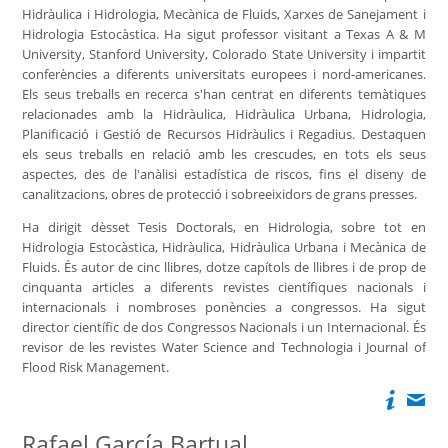
Hidràulica i Hidrologia, Mecànica de Fluids, Xarxes de Sanejament i
Hidrologia Estocàstica. Ha sigut professor visitant a Texas A & M
University, Stanford University, Colorado State University i impartit
conferències a diferents universitats europees i nord-americanes.
Els seus treballs en recerca s'han centrat en diferents temàtiques
relacionades amb la Hidràulica, Hidràulica Urbana, Hidrologia,
Planificació i Gestió de Recursos Hidràulics i Regadius. Destaquen
els seus treballs en relació amb les crescudes, en tots els seus
aspectes, des de l'anàlisi estadística de riscos, fins el diseny de
canalitzacions, obres de protecció i sobreeixidors de grans presses.
Ha dirigit dèsset Tesis Doctorals, en Hidrologia, sobre tot en
Hidrologia Estocàstica, Hidràulica, Hidràulica Urbana i Mecànica de
Fluids. És autor de cinc llibres, dotze capítols de llibres i de prop de
cinquanta articles a diferents revistes científiques nacionals i
internacionals i nombroses ponències a congressos. Ha sigut
director científic de dos Congressos Nacionals i un Internacional. És
revisor de les revistes Water Science and Technologia i Journal of
Flood Risk Management.
Rafael García Bartual