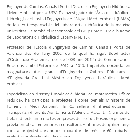
Enginyer de Camins, Canals i Ports i Doctor en Enginyeria Hidràulica
i Medi Ambient per la UPV. És Investigador de l'Àrea d'Hidràulica i
Hidrología del Inst. d'Enginyeria de l'Aigua i Medi Ambient [IIAMA]
de la UPV i responsable del Laboratori d'Hidràulica de la mateixa
universitat. És també el responsable del Grup IIAMA-UPV a la Xarxa
de Laboratoris d'Hidràulica d'Espanya (RLHE).
Professor de l'Escola d'Enginyers de Camins, Canals i Ports de
València des de l'any 2000, de la qual ha sigut Subdirector
d'Ordenació Acadèmica des de 2008 fins 2012 i de Comunicació i
Relacions amb l'Entorn de 2012 a 2013. Imparteix docència en
assignatures dels graus d'Enginyeria d'Oobres Públiques i
d'Enginyeria Civil i al Màster en Enginyeria Hidràulica i Medi
Ambient.
Especialista en disseny i modelació hidràulica -matemàtica i física
reduïda-, ha participat a projectes i obres per als Ministeris de
Foment i Medi Ambient, la Conselleria d'Infraestructures i
Transports i diferents Ajuntaments (València, Alacant, ...), a més del
treball directe amb moltes empreses del sector. Poseix experiència
prèvia en obra i en empresa consultora. Amb més de quinze anys
com a projectista, és autor o coautor de més de 60 treballs i
projectes professionals i de recerca.