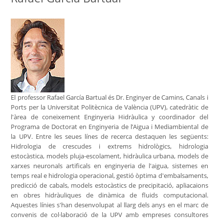
El professor Rafael García Bartual és Dr. Enginyer de Camins, Canals i
Ports per la Universitat Politècnica de València (UPV), catedràtic de
l'àrea de coneixement Enginyeria Hidràulica y coordinador del
Programa de Doctorat en Enginyeria de l’Aigua i Mediambiental de
la UPV. Entre les seues línes de recerca destaquen les següents:
Hidrologia de crescudes i extrems hidrològics, hidrologia
estocàstica, models pluja-escolament, hidràulica urbana, models de
xarxes neuronals artificals en enginyeria de l'aigua, sistemes en
temps real e hidrologia operacional, gestió òptima d'embalsaments,
predicció de cabals, models estocàstics de precipitació, apliacaions
en obres hidràuliques de dinàmica de fluids computacional.
Aquestes línies s'han desenvolupat al llarg dels anys en el marc de
convenis de col·laboració de la UPV amb empreses consultores