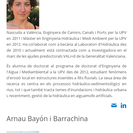
Nascuda a València, Enginyera de Camins, Canals i Ports per la UPV
en 2011 i Màster en Enginyeria Hidràulica i Medi Ambient per la UPV
en 2012. Ha col·laborat com a becària al Laboratori d'Hidràulica des
de 2010 i actualment està contractada com a investigadora en el
marc de les ajudes predoctorals VALi+d de la Generalitat Valenciana.
És alumna de doctorat al programa de doctorat d'Enginyeria de
l'Aigua i Mediambiental a la UPV des de 2012, estudiant fenòmens
d'erosió local en estructures inserides a llits fluvials. La seua àrea de
recerca es centra en els processos hidràulico-sedimentològics en
rius, tot i que també tracta temes d'inundacions i hidràulica urbana
i, recentment, gestió de la hidràulica en aiguamolls artificials.
Arnau Bayón i Barrachina